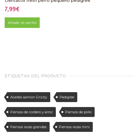
Dentastix fresh perro pequeño pedigree
7,99
€
Añadir al carrito
ETIQUETAS DEL PRODUCTO
Aceites salmon Grizzly
Pedigree
Piensos de cordero y arroz
Piensos de pollo
Piensos razas grandes
Piensos razas mini