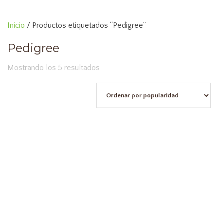
Saltar
al
Inicio
/ Productos etiquetados “Pedigree”
contenido
Pedigree
Ordenado
Mostrando los 5 resultados
por
popularidad