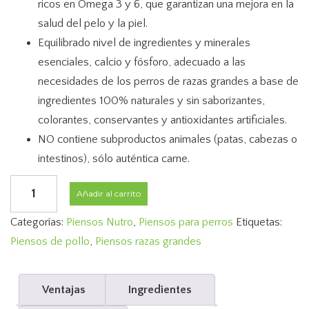
ricos en Omega 3 y 6, que garantizan una mejora en la
salud del pelo y la piel.
Equilibrado nivel de ingredientes y minerales
esenciales, calcio y fósforo, adecuado a las
necesidades de los perros de razas grandes a base de
ingredientes 100% naturales y sin saborizantes,
colorantes, conservantes y antioxidantes artificiales.
NO contiene subproductos animales (patas, cabezas o
intestinos), sólo auténtica carne.
PIENSO
Añadir al carrito
NUTRO
Categorías:
Piensos Nutro
,
Piensos para perros
Etiquetas:
ADULTO
Piensos de pollo
,
Piensos razas grandes
POLLO
RAZA
GRANDE
Ventajas
Ingredientes
12KG