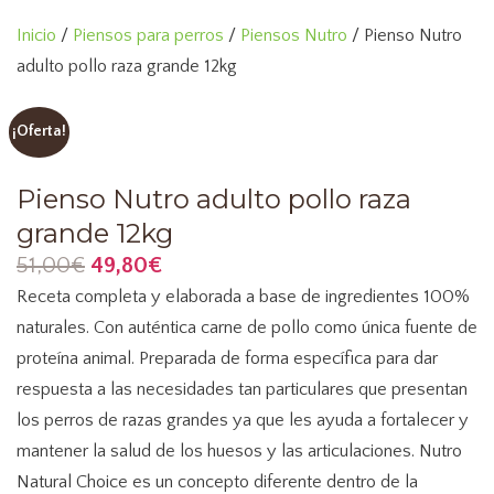
Saltar
Inicio
/
Piensos para perros
/
Piensos Nutro
/ Pienso Nutro
al
adulto pollo raza grande 12kg
contenido
¡Oferta!
Pienso Nutro adulto pollo raza
grande 12kg
El
El
51,00
€
49,80
€
precio
precio
Receta completa y elaborada a base de ingredientes 100%
original
actual
naturales. Con auténtica carne de pollo como única fuente de
era:
es:
proteína animal. Preparada de forma específica para dar
51,00€.
49,80€.
respuesta a las necesidades tan particulares que presentan
los perros de razas grandes ya que les ayuda a fortalecer y
mantener la salud de los huesos y las articulaciones. Nutro
Natural Choice es un concepto diferente dentro de la